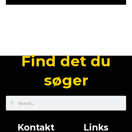
Find det du
søger
Search
Search
Kontakt
Links