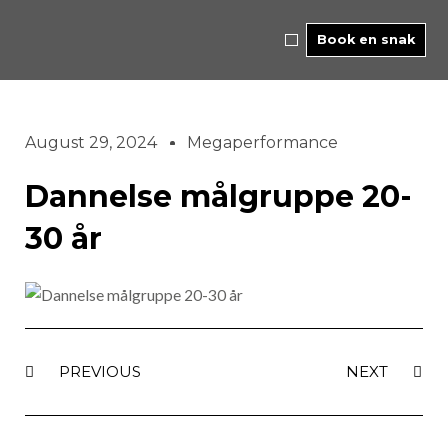
Skip
to
Book en snak
content
August 29, 2024
Megaperformance
Dannelse målgruppe 20-
30 år
Prev
Nex
PREVIOUS
NEXT