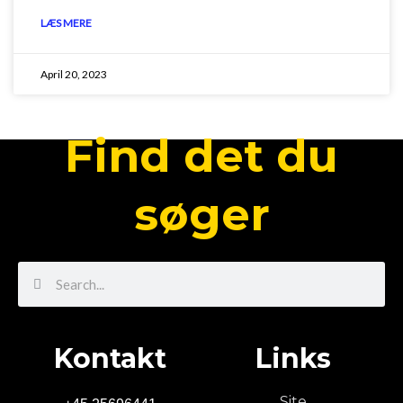
LÆS MERE
April 20, 2023
Find det du
søger
Search
Search
Kontakt
Links
Site