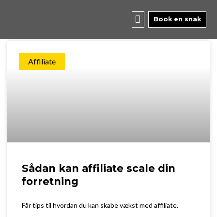
Skip
to
Book en snak
content
Affiliate
Sådan kan affiliate scale din
forretning
Får tips til hvordan du kan skabe vækst med affiliate.