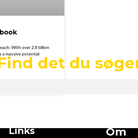
ebook
ach: With over 2.8 billion
s a massive potential
Find det du søge
Links
Om