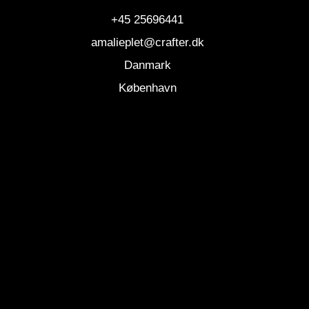
+45 25696441
amalieplet@crafter.dk
Danmark
København