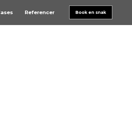
ases
Referencer
Book en snak