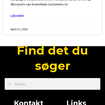
discounts can incentivize customers to
LÆS MERE
April 21, 2023
Find det du
søger
Search
Search
Kontakt
Links