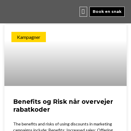
Skip
to
Book en snak
content
Kampagner
Benefits og Risk når overvejer
rabatkoder
The benefits and risks of using discounts in marketing
campaigns include: Benefits: Increased sales: Offering