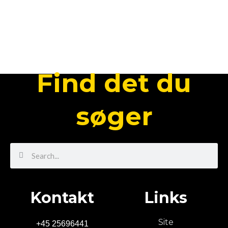
Find det du
søger
Search
Search
Kontakt
Links
Site
+45 25696441