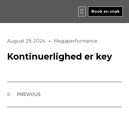
Skip
to
Book en snak
content
August 29, 2024
Megaperformance
Kontinuerlighed er key
Prev
PREVIOUS